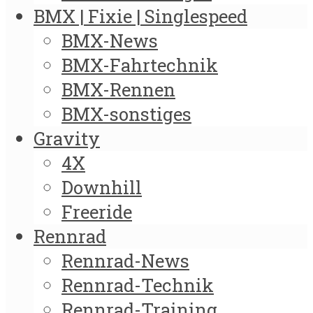
BMX | Fixie | Singlespeed
BMX-News
BMX-Fahrtechnik
BMX-Rennen
BMX-sonstiges
Gravity
4X
Downhill
Freeride
Rennrad
Rennrad-News
Rennrad-Technik
Rennrad-Training