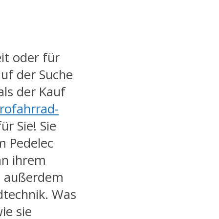
t oder für
uf der Suche
als der Kauf
trofahrrad-
ür Sie! Sie
em Pedelec
an ihrem
n außerdem
dtechnik. Was
ie sie