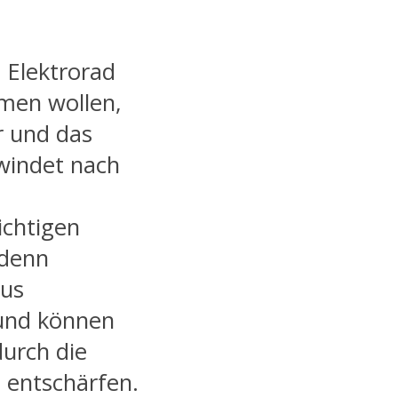
 Elektrorad
mmen wollen,
r und das
windet nach
ichtigen
 denn
ius
und können
durch die
 entschärfen.