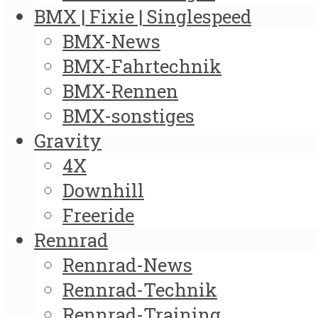
BMX | Fixie | Singlespeed
BMX-News
BMX-Fahrtechnik
BMX-Rennen
BMX-sonstiges
Gravity
4X
Downhill
Freeride
Rennrad
Rennrad-News
Rennrad-Technik
Rennrad-Training