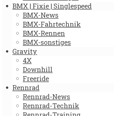
BMX | Fixie | Singlespeed
BMX-News
BMX-Fahrtechnik
BMX-Rennen
BMX-sonstiges
Gravity
4X
Downhill
Freeride
Rennrad
Rennrad-News
Rennrad-Technik
Rennrad-Training