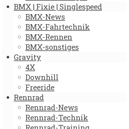
BMX | Fixie | Singlespeed
BMX-News
BMX-Fahrtechnik
BMX-Rennen
BMX-sonstiges
Gravity
4X
Downhill
Freeride
Rennrad
Rennrad-News
Rennrad-Technik
Rennrad-Training