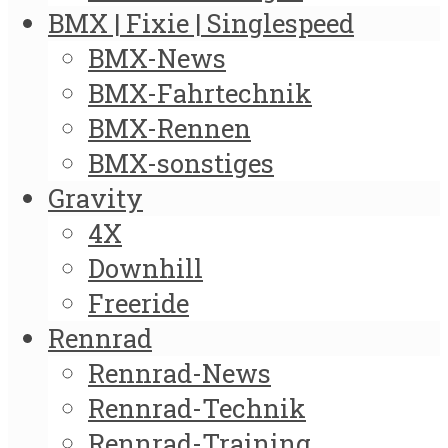
BMX | Fixie | Singlespeed
BMX-News
BMX-Fahrtechnik
BMX-Rennen
BMX-sonstiges
Gravity
4X
Downhill
Freeride
Rennrad
Rennrad-News
Rennrad-Technik
Rennrad-Training