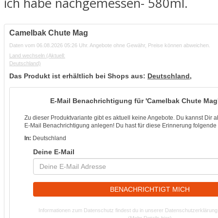
ich habe nachgemessen- 580ml.
Camelbak Chute Mag
Daten vom 06.08.2026 05:26 Uhr. Angebote ohne Gewähr, Preise können abweichen.
Land wechseln
(Aktuell:
Deutschland)
Das Produkt ist erhältlich bei Shops aus:
Deutschland
,
E-Mail Benachrichtigung für 'Camelbak Chute Mag'
Zu dieser Produktvariante gibt es aktuell keine Angebote. Du kannst Dir 
E-Mail Benachrichtigung anlegen! Du hast für diese Erinnerung folgende K
In:
Deutschland
Deine E-Mail
BENACHRICHTIGT MICH
Informationen zum Datenschutz findest du in unserer Datenschutzerklärung