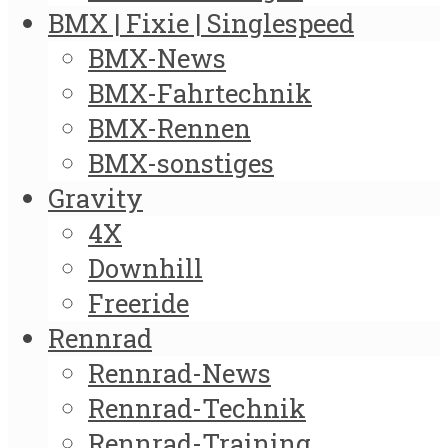
BMX | Fixie | Singlespeed
BMX-News
BMX-Fahrtechnik
BMX-Rennen
BMX-sonstiges
Gravity
4X
Downhill
Freeride
Rennrad
Rennrad-News
Rennrad-Technik
Rennrad-Training