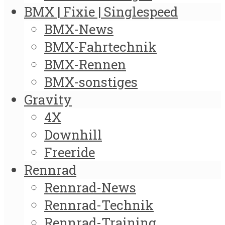
BMX | Fixie | Singlespeed
BMX-News
BMX-Fahrtechnik
BMX-Rennen
BMX-sonstiges
Gravity
4X
Downhill
Freeride
Rennrad
Rennrad-News
Rennrad-Technik
Rennrad-Training