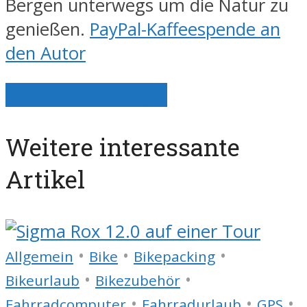
Bergen unterwegs um die Natur zu
genießen.
PayPal-Kaffeespende an
den Autor
Alle Artikel anzeigen
Weitere interessante
Artikel
•
•
•
Allgemein
Bike
Bikepacking
•
•
Bikeurlaub
Bikezubehör
•
•
•
Fahrradcomputer
Fahrradurlaub
GPS