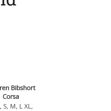
ren Bibshort
Corsa
, S, M, L XL,