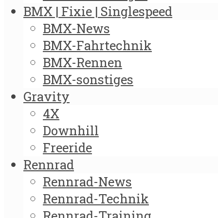
BMX | Fixie | Singlespeed
BMX-News
BMX-Fahrtechnik
BMX-Rennen
BMX-sonstiges
Gravity
4X
Downhill
Freeride
Rennrad
Rennrad-News
Rennrad-Technik
Rennrad-Training