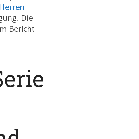
Herren
gung. Die
em Bericht
erie
nd