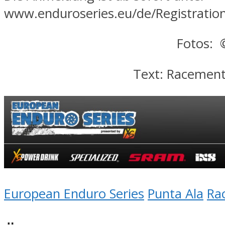
www.enduroseries.eu/de/Registratio
Fotos: 
Text: Racement
European Enduro Series
Punta Ala
Ra