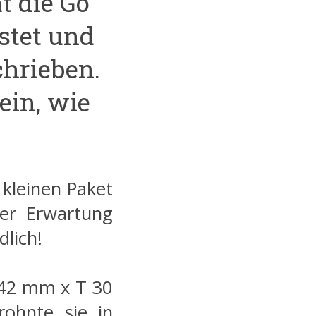
t die Go
stet und
chrieben.
ein, wie
kleinen Paket
ger Erwartung
dlich!
H 42 mm x T 30
ohnte sie in