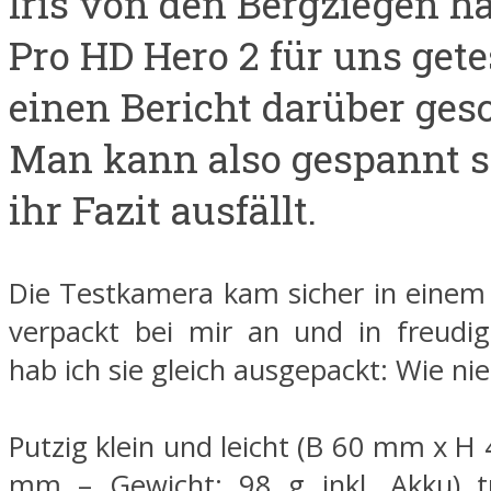
Iris von den Bergziegen ha
Pro HD Hero 2 für uns gete
einen Bericht darüber ges
Man kann also gespannt s
ihr Fazit ausfällt.
Die Testkamera kam sicher in einem 
verpackt bei mir an und in freudi
hab ich sie gleich ausgepackt: Wie nie
Putzig klein und leicht (B 60 mm x 
mm – Gewicht: 98 g inkl. Akku) tr