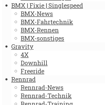
BMX | Fixie | Singlespeed
BMX-News
BMX-Fahrtechnik
BMX-Rennen
BMX-sonstiges
Gravity
4X
Downhill
Freeride
Rennrad
Rennrad-News
Rennrad-Technik
Rennrad-Training