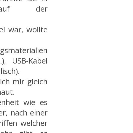
 auf der
l war, wollte
smaterialien
.), USB-Kabel
isch).
ich mir gleich
aut.
enheit wie es
er, nach einer
iffen welcher