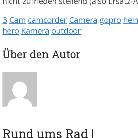
nicht zufrieden stellend (also Ersatz-
3
Cam
camcorder
Camera
gopro
hel
hero
Kamera
outdoor
Über den Autor
Rund ums Rad |