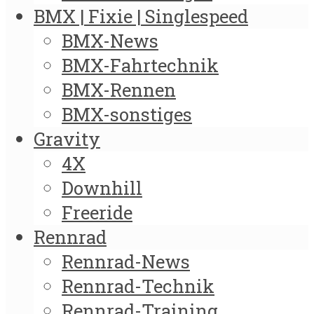
BMX | Fixie | Singlespeed
BMX-News
BMX-Fahrtechnik
BMX-Rennen
BMX-sonstiges
Gravity
4X
Downhill
Freeride
Rennrad
Rennrad-News
Rennrad-Technik
Rennrad-Training