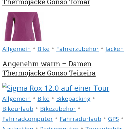
Thermojacke Gonso Tomar
•
•
•
Allgemein
Bike
Fahrerzubehör
Jacken
Angenehm warm – Damen
Thermojacke Gonso Teixeira
•
•
•
Allgemein
Bike
Bikepacking
•
•
Bikeurlaub
Bikezubehör
•
•
•
Fahrradcomputer
Fahrradurlaub
GPS
•
•
Navigation
Radcomputer
Tourzubehör