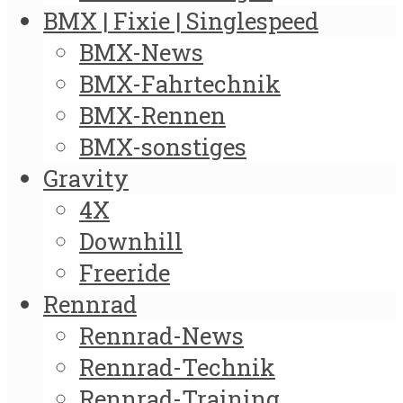
BMX | Fixie | Singlespeed
BMX-News
BMX-Fahrtechnik
BMX-Rennen
BMX-sonstiges
Gravity
4X
Downhill
Freeride
Rennrad
Rennrad-News
Rennrad-Technik
Rennrad-Training