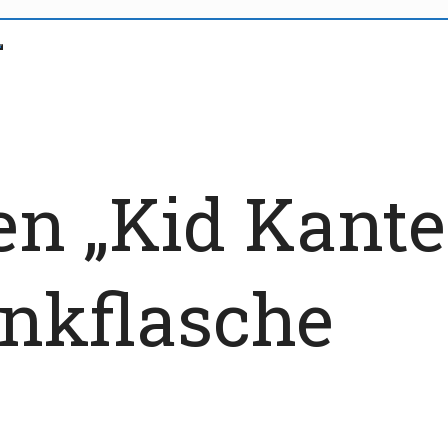
en „Kid Kante
inkflasche