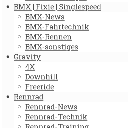
BMX | Fixie | Singlespeed
BMX-News
BMX-Fahrtechnik
BMX-Rennen
BMX-sonstiges
Gravity
4X
Downhill
Freeride
Rennrad
Rennrad-News
Rennrad-Technik
Rennrad-Training