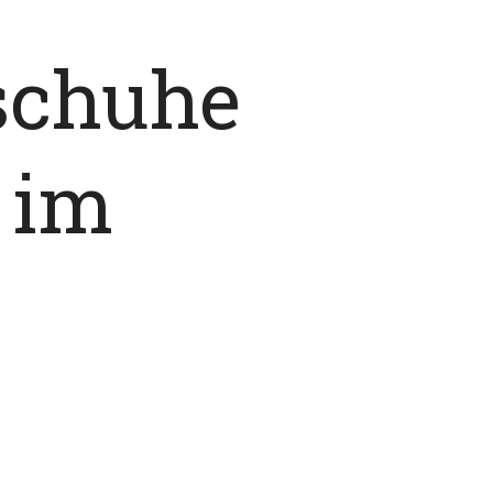
schuhe
 im