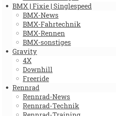
BMX | Fixie | Singlespeed
BMX-News
BMX-Fahrtechnik
BMX-Rennen
BMX-sonstiges
Gravity
4X
Downhill
Freeride
Rennrad
Rennrad-News
Rennrad-Technik
Rennrad-Training