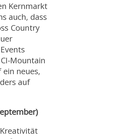
hen Kernmarkt
ns auch, dass
oss Country
auer
 Events
UCI-Mountain
 ein neues,
ders auf
September)
Kreativität