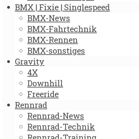
BMX | Fixie | Singlespeed
BMX-News
BMX-Fahrtechnik
BMX-Rennen
BMX-sonstiges
Gravity
4X
Downhill
Freeride
Rennrad
Rennrad-News
Rennrad-Technik
Rennrad-Training