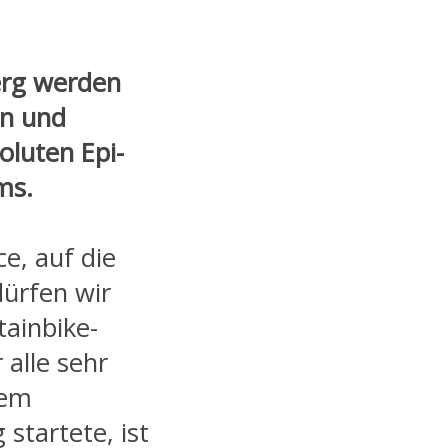
erg werden
en und
luten Epi-
ms.
ce, auf die
ürfen wir
tainbike-
 alle sehr
nem
startete, ist