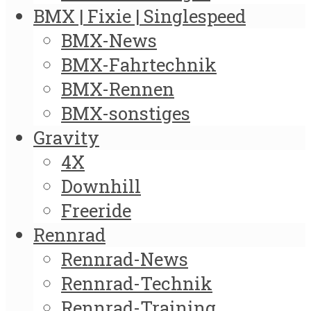
BMX | Fixie | Singlespeed
BMX-News
BMX-Fahrtechnik
BMX-Rennen
BMX-sonstiges
Gravity
4X
Downhill
Freeride
Rennrad
Rennrad-News
Rennrad-Technik
Rennrad-Training