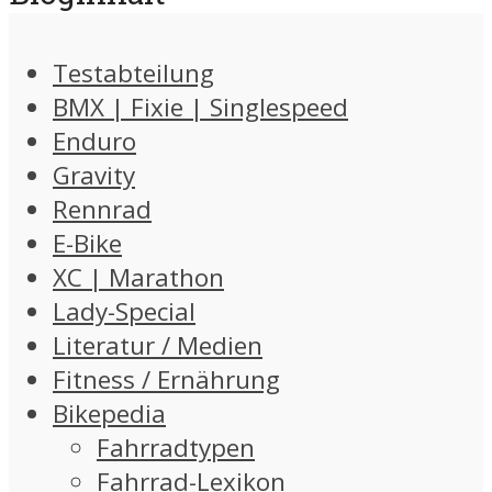
Testabteilung
BMX | Fixie | Singlespeed
Enduro
Gravity
Rennrad
E-Bike
XC | Marathon
Lady-Special
Literatur / Medien
Fitness / Ernährung
Bikepedia
Fahrradtypen
Fahrrad-Lexikon