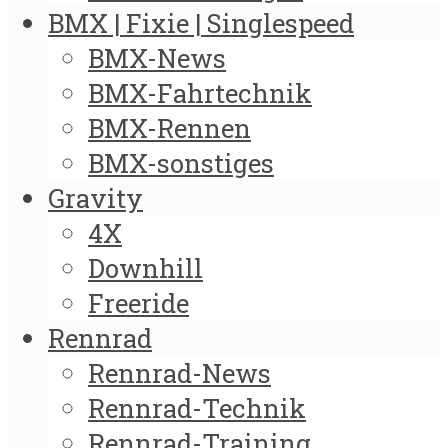
BMX | Fixie | Singlespeed
BMX-News
BMX-Fahrtechnik
BMX-Rennen
BMX-sonstiges
Gravity
4X
Downhill
Freeride
Rennrad
Rennrad-News
Rennrad-Technik
Rennrad-Training