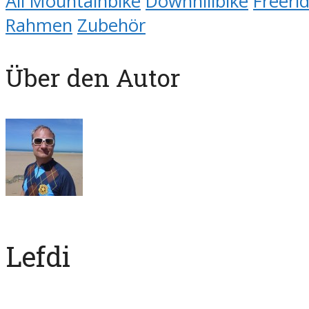
All Mountainbike
Downhillbike
Freeri
Rahmen
Zubehör
Über den Autor
Lefdi