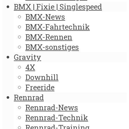
BMX | Fixie | Singlespeed
BMX-News
BMX-Fahrtechnik
BMX-Rennen
BMX-sonstiges
Gravity
4X
Downhill
Freeride
Rennrad
Rennrad-News
Rennrad-Technik
Rennrad-Training