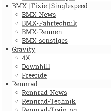
BMX | Fixie | Singlespeed
BMX-News
BMX-Fahrtechnik
BMX-Rennen
BMX-sonstiges
Gravity
4X
Downhill
Freeride
Rennrad
Rennrad-News
Rennrad-Technik
Rennrad-Training