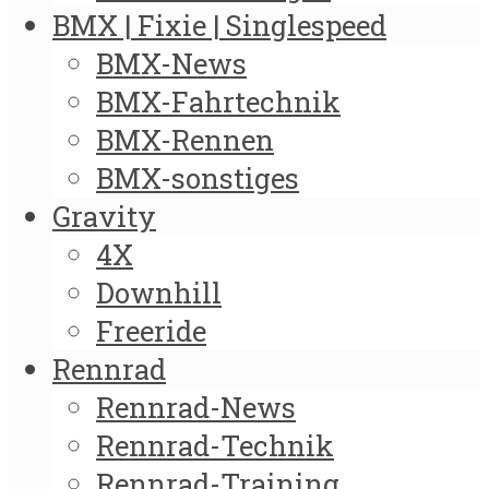
BMX | Fixie | Singlespeed
BMX-News
BMX-Fahrtechnik
BMX-Rennen
BMX-sonstiges
Gravity
4X
Downhill
Freeride
Rennrad
Rennrad-News
Rennrad-Technik
Rennrad-Training