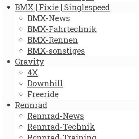
BMX | Fixie | Singlespeed
BMX-News
BMX-Fahrtechnik
BMX-Rennen
BMX-sonstiges
Gravity
4X
Downhill
Freeride
Rennrad
Rennrad-News
Rennrad-Technik
Rennrad-Training