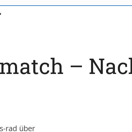
 idmatch – Nac
s-rad über