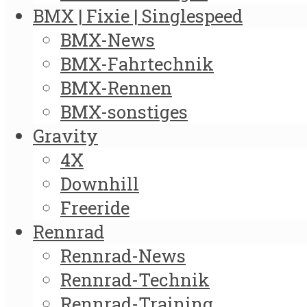
BMX | Fixie | Singlespeed
BMX-News
BMX-Fahrtechnik
BMX-Rennen
BMX-sonstiges
Gravity
4X
Downhill
Freeride
Rennrad
Rennrad-News
Rennrad-Technik
Rennrad-Training