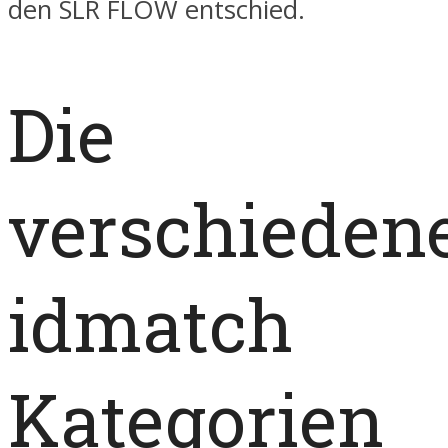
den SLR FLOW entschied.
Die
verschieden
idmatch
Kategorien