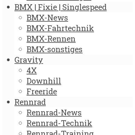
BMX | Fixie | Singlespeed
BMX-News
BMX-Fahrtechnik
BMX-Rennen
BMX-sonstiges
Gravity
4X
Downhill
Freeride
Rennrad
Rennrad-News
Rennrad-Technik
Rennrad-Training