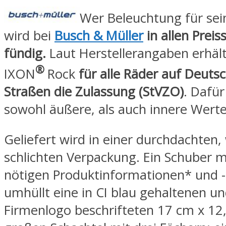
Wer Beleuchtung für sein
wird bei
Busch & Müller
in allen Prei
fündig.
Laut Herstellerangaben erhäl
®
IXON
Rock
für alle Räder auf Deuts
Straßen die Zulassung (StVZO)
. Dafü
sowohl äußere, als auch innere Werte
Geliefert wird in einer durchdachten,
schlichten Verpackung. Ein Schuber mi
nötigen Produktinformationen* und -
umhüllt eine in CI blau gehaltenen u
Firmenlogo beschrifteten 17 cm x 12