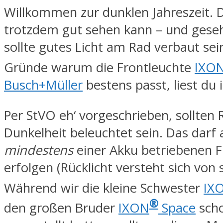
Willkommen zur dunklen Jahreszeit.
trotzdem gut sehen kann – und geseh
sollte gutes Licht am Rad verbaut sei
Gründe warum die Frontleuchte
IXO
Busch+Müller
bestens passt, liest du 
Per StVO eh‘ vorgeschrieben, sollten 
Dunkelheit beleuchtet sein. Das darf
mindestens
einer Akku betriebenen F
erfolgen (Rücklicht versteht sich von s
Während wir die kleine Schwester
IX
®
den großen Bruder
IXON
Space
scho