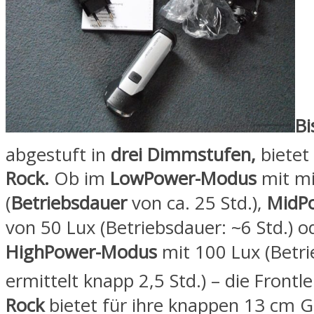
Bi
abgestuft in
drei Dimmstufen,
bietet
Rock.
Ob im
LowPower-Modus
mit m
(
Betriebsdauer
von ca. 25 Std.),
MidP
von 50 Lux (Betriebsdauer: ~6 Std.) o
HighPower-Modus
mit 100 Lux (Betri
ermittelt knapp 2,5 Std.) – die Front
Rock
bietet für ihre knappen 13 cm 