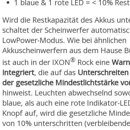
1 blaue & 1 rote LED = < 10% Rest
Wird die Restkapazität des Akkus unte
schaltet der Scheinwerfer automatisc
LowPower-Modus. Wie bei ähnlichen
Akkuscheinwerfern aus dem Hause B
®
ist auch in der IXON
Rock eine
Warn
integriert
, die auf das
Unterschreiten
der
gesetzliche Mindestlichtstärke v
hinweist. Leuchten abwechselnd sowo
blaue, als auch eine rote Indikator-L
Knopf auf, wird die gesetzliche Minde
von 10% unterschritten (verbleibend