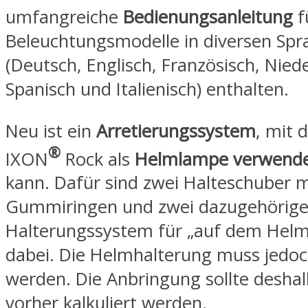
umfangreiche
Bedienungsanleitung
f
Beleuchtungsmodelle in diversen Spr
(Deutsch, Englisch, Französisch, Nied
Spanisch und Italienisch) enthalten.
Neu ist ein
Arretierungssystem
, mit 
®
IXON
Rock als
Helmlampe verwend
kann. Dafür sind zwei Halteschuber m
Gummiringen und zwei dazugehörig
Halterungssystem für „auf dem Helm
dabei. Die Helmhalterung muss jedoc
werden. Die Anbringung sollte desha
vorher kalkuliert werden.