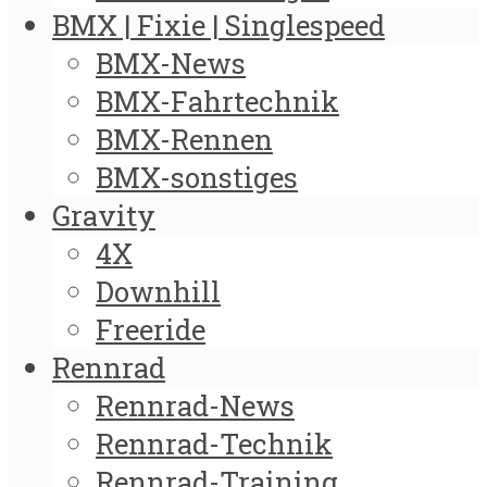
BMX | Fixie | Singlespeed
BMX-News
BMX-Fahrtechnik
BMX-Rennen
BMX-sonstiges
Gravity
4X
Downhill
Freeride
Rennrad
Rennrad-News
Rennrad-Technik
Rennrad-Training