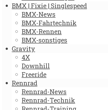
BMX | Fixie | Singlespeed
BMX-News
BMX-Fahrtechnik
BMX-Rennen
BMX-sonstiges
Gravity
4X
Downhill
Freeride
Rennrad
Rennrad-News
Rennrad-Technik
Rennrad-Training