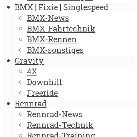
BMX | Fixie | Singlespeed
BMX-News
BMX-Fahrtechnik
BMX-Rennen
BMX-sonstiges
Gravity
4X
Downhill
Freeride
Rennrad
Rennrad-News
Rennrad-Technik
Rennrad-Training