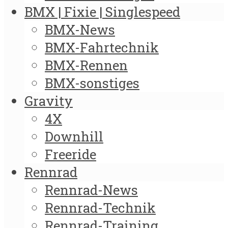
BMX | Fixie | Singlespeed
BMX-News
BMX-Fahrtechnik
BMX-Rennen
BMX-sonstiges
Gravity
4X
Downhill
Freeride
Rennrad
Rennrad-News
Rennrad-Technik
Rennrad-Training