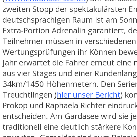
zweiten Stopp der spektakulärsten E
deutschsprachigen Raum ist am Sonn
Extra-Portion Adrenalin garantiert, d
Teilnehmer müssen in verschiedenen
Wertungsprüfungen ihr Können bewei
Jahr erwartet die Fahrer erneut eine 
aus vier Stages und einer Rundenlän
34km/1450 Höhenmetern. Den Serien
Treuchtlingen
(
hier unser Bericht
)
kon
Prokop und Raphaela Richter eindrucks
entscheiden. Am Gardasee wird sie j
traditionell eine deutlich stärkere Ko