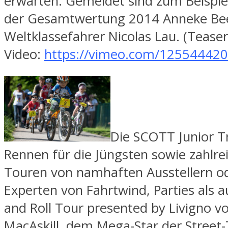
erwarten. Gemeldet sind zum Beispiel
der Gesamtwertung 2014 Anneke Bee
Weltklassefahrer Nicolas Lau. (Teaser
Video:
https://vimeo.com/125544420
Die SCOTT Junior T
Rennen für die Jüngsten sowie zahlre
Touren von namhaften Ausstellern o
Experten von Fahrtwind, Parties als 
and Roll Tour presented by Livigno 
MacAskill, dem Mega-Star der Street-T