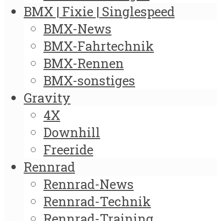
BMX | Fixie | Singlespeed
BMX-News
BMX-Fahrtechnik
BMX-Rennen
BMX-sonstiges
Gravity
4X
Downhill
Freeride
Rennrad
Rennrad-News
Rennrad-Technik
Rennrad-Training