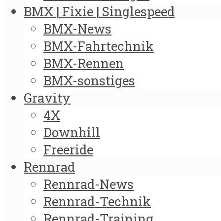
BMX | Fixie | Singlespeed
BMX-News
BMX-Fahrtechnik
BMX-Rennen
BMX-sonstiges
Gravity
4X
Downhill
Freeride
Rennrad
Rennrad-News
Rennrad-Technik
Rennrad-Training