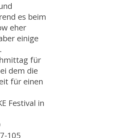
 und
rend es beim
ow eher
aber einige
.
hmittag für
bei dem die
eit für einen
E Festival in
0
27-105