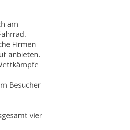
ich am
Fahrrad.
iche Firmen
uf anbieten.
 Wettkämpfe
em Besucher
nsgesamt vier