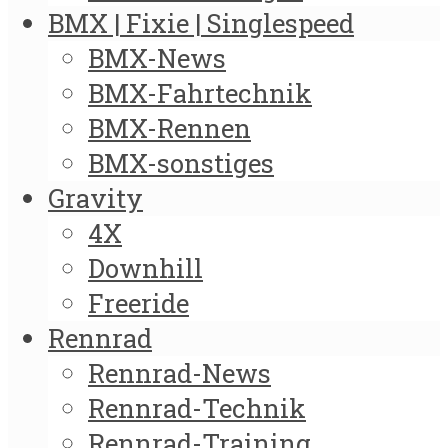
BMX | Fixie | Singlespeed
BMX-News
BMX-Fahrtechnik
BMX-Rennen
BMX-sonstiges
Gravity
4X
Downhill
Freeride
Rennrad
Rennrad-News
Rennrad-Technik
Rennrad-Training