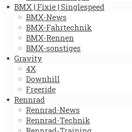
BMX | Fixie | Singlespeed
BMX-News
BMX-Fahrtechnik
BMX-Rennen
BMX-sonstiges
Gravity
4X
Downhill
Freeride
Rennrad
Rennrad-News
Rennrad-Technik
Rennrad-Training