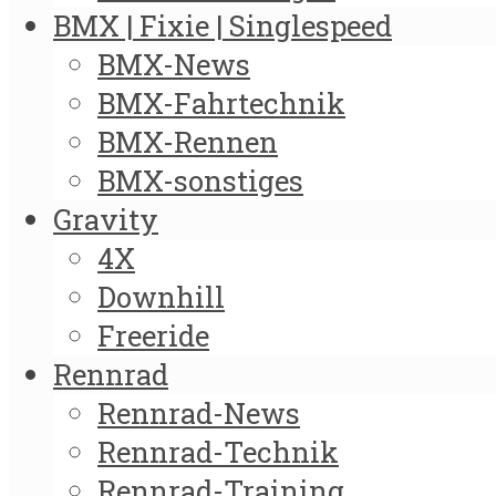
BMX | Fixie | Singlespeed
BMX-News
BMX-Fahrtechnik
BMX-Rennen
BMX-sonstiges
Gravity
4X
Downhill
Freeride
Rennrad
Rennrad-News
Rennrad-Technik
Rennrad-Training