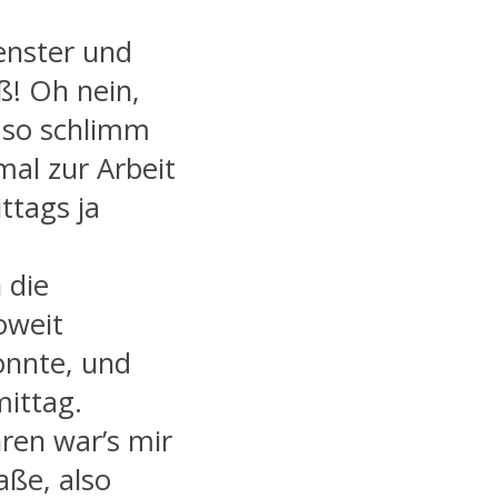
enster und
ß! Oh nein,
z so schlimm
mal zur Arbeit
ttags ja
 die
oweit
onnte, und
ittag.
ren war’s mir
aße, also