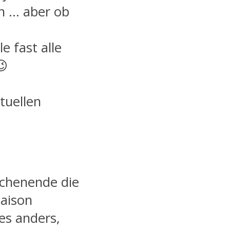
in … aber ob
e fast alle
😉
tuellen
ochenende die
Saison
s anders,