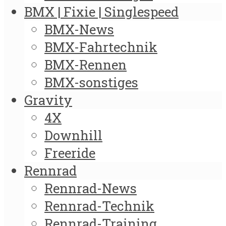
BMX | Fixie | Singlespeed
BMX-News
BMX-Fahrtechnik
BMX-Rennen
BMX-sonstiges
Gravity
4X
Downhill
Freeride
Rennrad
Rennrad-News
Rennrad-Technik
Rennrad-Training