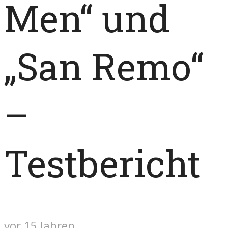
Men“ und
„San Remo“
–
Testbericht
vor 15 Jahren