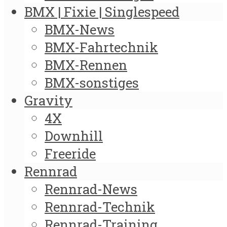
BMX | Fixie | Singlespeed
BMX-News
BMX-Fahrtechnik
BMX-Rennen
BMX-sonstiges
Gravity
4X
Downhill
Freeride
Rennrad
Rennrad-News
Rennrad-Technik
Rennrad-Training