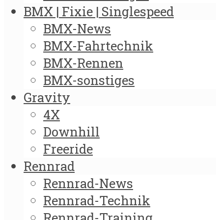
BMX | Fixie | Singlespeed
BMX-News
BMX-Fahrtechnik
BMX-Rennen
BMX-sonstiges
Gravity
4X
Downhill
Freeride
Rennrad
Rennrad-News
Rennrad-Technik
Rennrad-Training