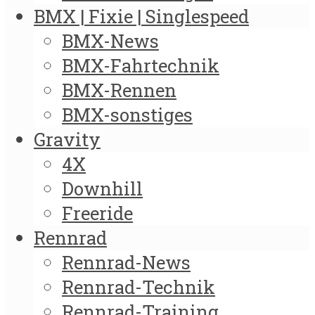
BMX | Fixie | Singlespeed
BMX-News
BMX-Fahrtechnik
BMX-Rennen
BMX-sonstiges
Gravity
4X
Downhill
Freeride
Rennrad
Rennrad-News
Rennrad-Technik
Rennrad-Training