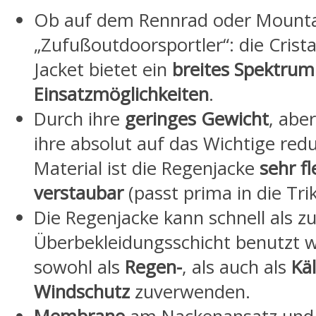
Ob auf dem Rennrad oder Mounta
„Zufußoutdoorsportler“: die Crista
Jacket bietet ein
breites Spektrum
Einsatzmöglichkeiten
.
Durch ihre
geringes Gewicht
, abe
ihre absolut auf das Wichtige redu
Material ist die Regenjacke
sehr fl
verstaubar
(passt prima in die Tri
Die Regenjacke kann schnell als zu
Überbekleidungsschicht benutzt we
sowohl als
Regen-
, als auch als
Käl
Windschutz
zuverwenden.