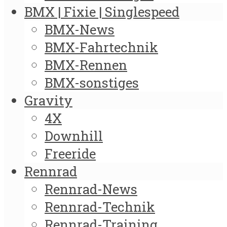
BMX | Fixie | Singlespeed
BMX-News
BMX-Fahrtechnik
BMX-Rennen
BMX-sonstiges
Gravity
4X
Downhill
Freeride
Rennrad
Rennrad-News
Rennrad-Technik
Rennrad-Training