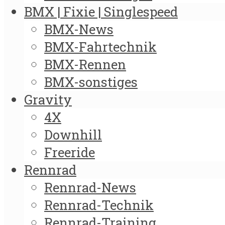
BMX | Fixie | Singlespeed
BMX-News
BMX-Fahrtechnik
BMX-Rennen
BMX-sonstiges
Gravity
4X
Downhill
Freeride
Rennrad
Rennrad-News
Rennrad-Technik
Rennrad-Training