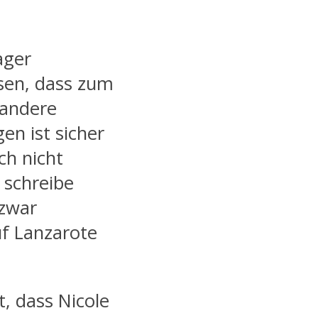
ager
ssen, dass zum
 andere
en ist sicher
ch nicht
 schreibe
 zwar
uf Lanzarote
, dass Nicole