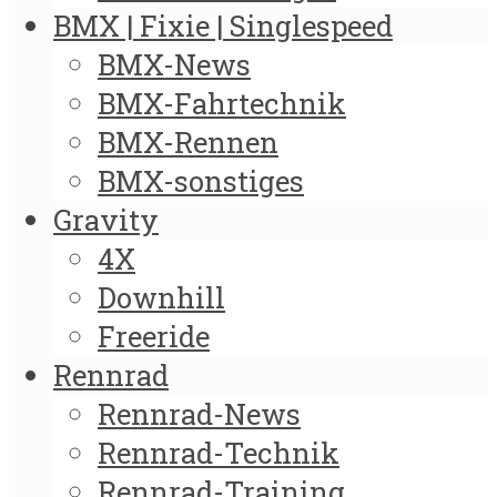
BMX | Fixie | Singlespeed
BMX-News
BMX-Fahrtechnik
BMX-Rennen
BMX-sonstiges
Gravity
4X
Downhill
Freeride
Rennrad
Rennrad-News
Rennrad-Technik
Rennrad-Training