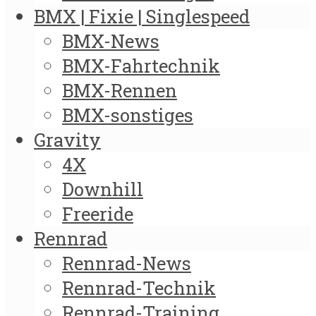
BMX | Fixie | Singlespeed
BMX-News
BMX-Fahrtechnik
BMX-Rennen
BMX-sonstiges
Gravity
4X
Downhill
Freeride
Rennrad
Rennrad-News
Rennrad-Technik
Rennrad-Training