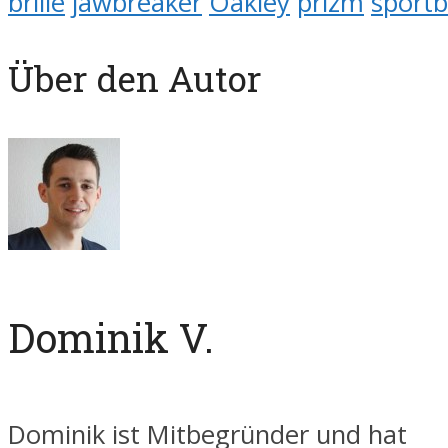
brille
jawbreaker
Oakley
prizm
sportbr
Über den Autor
Dominik V.
Dominik ist Mitbegründer und hat