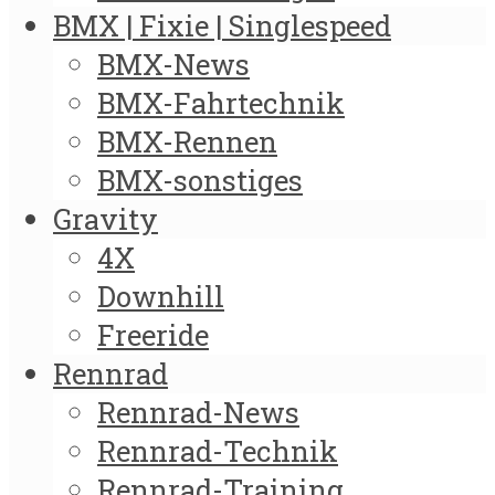
BMX | Fixie | Singlespeed
BMX-News
BMX-Fahrtechnik
BMX-Rennen
BMX-sonstiges
Gravity
4X
Downhill
Freeride
Rennrad
Rennrad-News
Rennrad-Technik
Rennrad-Training