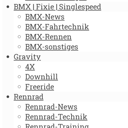
BMX | Fixie | Singlespeed
BMX-News
BMX-Fahrtechnik
BMX-Rennen
BMX-sonstiges
Gravity
4X
Downhill
Freeride
Rennrad
Rennrad-News
Rennrad-Technik
Rennrad-Training