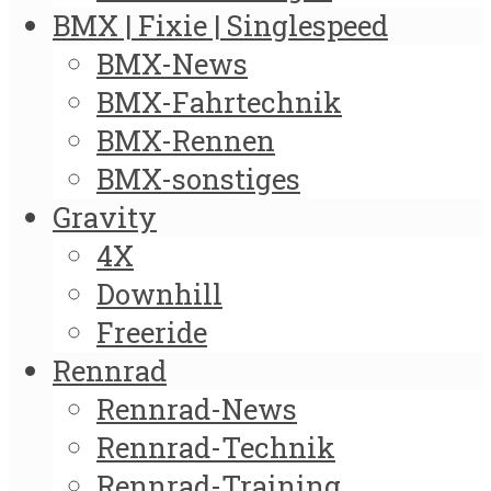
BMX | Fixie | Singlespeed
BMX-News
BMX-Fahrtechnik
BMX-Rennen
BMX-sonstiges
Gravity
4X
Downhill
Freeride
Rennrad
Rennrad-News
Rennrad-Technik
Rennrad-Training