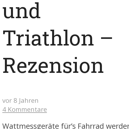
und
Triathlon –
Rezension
vor 8 Jahren
4 Kommentare
Wattmessgeräte für’s Fahrrad werd