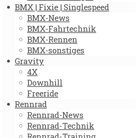
BMX | Fixie | Singlespeed
BMX-News
BMX-Fahrtechnik
BMX-Rennen
BMX-sonstiges
Gravity
4X
Downhill
Freeride
Rennrad
Rennrad-News
Rennrad-Technik
Rennrad-Training