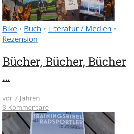
Bike
•
Buch
•
Literatur / Medien
•
Rezension
Bücher, Bücher, Bücher
…
vor 7 Jahren
3 Kommentare