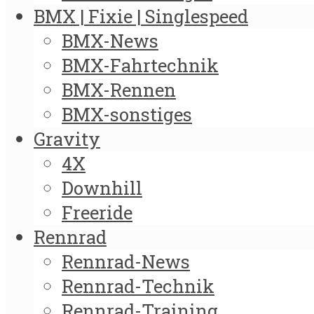
BMX | Fixie | Singlespeed
BMX-News
BMX-Fahrtechnik
BMX-Rennen
BMX-sonstiges
Gravity
4X
Downhill
Freeride
Rennrad
Rennrad-News
Rennrad-Technik
Rennrad-Training