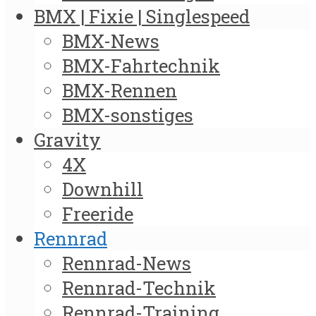
BMX | Fixie | Singlespeed
BMX-News
BMX-Fahrtechnik
BMX-Rennen
BMX-sonstiges
Gravity
4X
Downhill
Freeride
Rennrad
Rennrad-News
Rennrad-Technik
Rennrad-Training